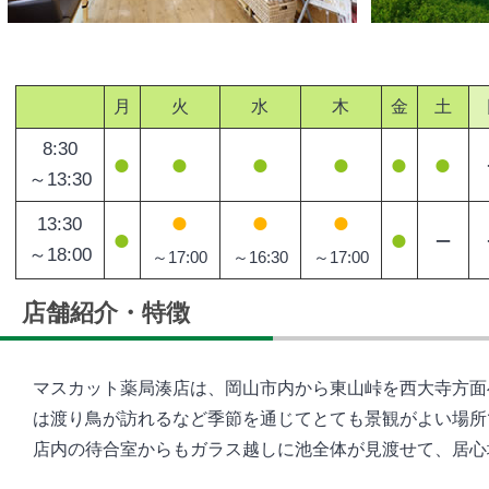
月
火
水
木
金
土
8:30
●
●
●
●
●
●
～13:30
●
●
●
13:30
●
●
－
～18:00
～17:00
～16:30
～17:00
店舗紹介・特徴
マスカット薬局湊店は、岡山市内から東山峠を西大寺方面
は渡り鳥が訪れるなど季節を通じてとても景観がよい場所
店内の待合室からもガラス越しに池全体が見渡せて、居