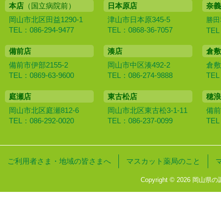
本店
（国立病院前）
日本原店
奈義
岡山市北区田益1290-1
津山市日本原345-5
勝田
TEL：086-294-9477
TEL：0868-36-7057
TEL
備前店
湊店
倉敷
備前市伊部2155-2
岡山市中区湊492-2
倉敷
TEL：0869-63-9600
TEL：086-274-9888
TEL
庭瀬店
東古松店
穂浪
岡山市北区庭瀬812-6
岡山市北区東古松3-1-11
備前
TEL：086-292-0020
TEL：086-237-0099
TEL
ご利用者さま・地域の皆さまへ
マスカット薬局のこと
Copyright © 2026 岡山県