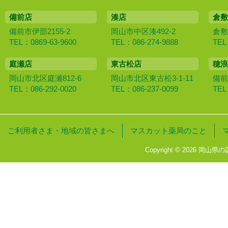
備前店
湊店
倉敷
備前市伊部2155-2
岡山市中区湊492-2
倉敷
TEL：0869-63-9600
TEL：086-274-9888
TEL
庭瀬店
東古松店
穂浪
岡山市北区庭瀬812-6
岡山市北区東古松3-1-11
備前
TEL：086-292-0020
TEL：086-237-0099
TEL
ご利用者さま・地域の皆さまへ
マスカット薬局のこと
Copyright © 2026 岡山県