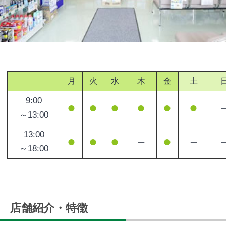
月
火
水
木
金
土
9:00
●
●
●
●
●
●
～13:00
13:00
●
●
●
－
●
－
～18:00
店舗紹介・特徴