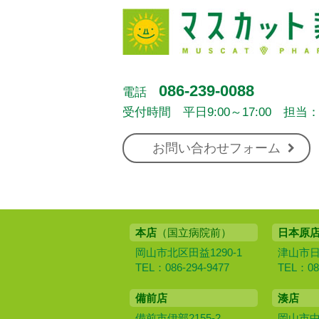
086-239-0088
電話
受付時間 平日9:00～17:00 担当
お問い合わせフォーム
本店
（国立病院前）
日本原
岡山市北区田益1290-1
津山市日本
TEL：086-294-9477
TEL：086
備前店
湊店
備前市伊部2155-2
岡山市中区