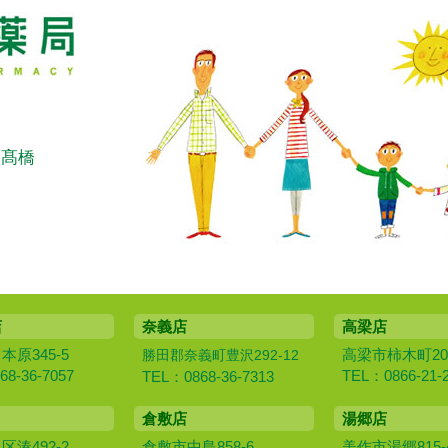
：髙橋
店
奈義店
高梁店
原345-5
高梁市柿木町20
勝田郡奈義町豊沢292-12
8-36-7057
TEL：0866-21-
TEL：0868-36-7313
倉敷店
湯郷店
湊492-2
倉敷市中島858-6
美作市湯郷815-