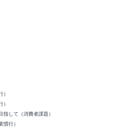
行）
行）
目指して（消費者課題）
業慣行）