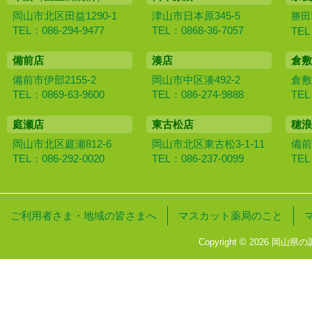
岡山市北区田益1290-1
津山市日本原345-5
勝田
TEL：086-294-9477
TEL：0868-36-7057
TEL
備前店
湊店
倉敷
備前市伊部2155-2
岡山市中区湊492-2
倉敷
TEL：0869-63-9600
TEL：086-274-9888
TEL
庭瀬店
東古松店
穂浪
岡山市北区庭瀬812-6
岡山市北区東古松3-1-11
備前
TEL：086-292-0020
TEL：086-237-0099
TEL
ご利用者さま・地域の皆さまへ
マスカット薬局のこと
Copyright © 2026 岡山県