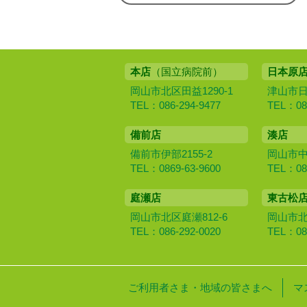
本店
（国立病院前）
日本原
岡山市北区田益1290-1
津山市日本
TEL：086-294-9477
TEL：086
備前店
湊店
備前市伊部2155-2
岡山市中区
TEL：0869-63-9600
TEL：086
庭瀬店
東古松
岡山市北区庭瀬812-6
岡山市北区
TEL：086-292-0020
TEL：086
ご利用者さま・地域の皆さまへ
マ