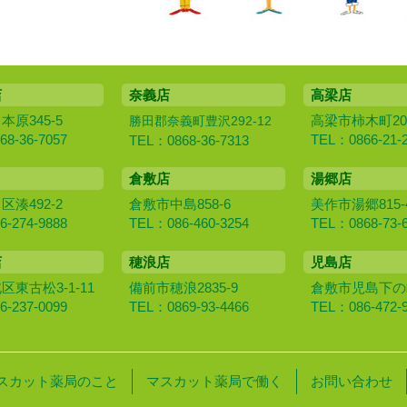
店
奈義店
高梁店
原345-5
高梁市柿木町20
勝田郡奈義町豊沢292-12
8-36-7057
TEL：0866-21-
TEL：0868-36-7313
倉敷店
湯郷店
湊492-2
倉敷市中島858-6
美作市湯郷815-
-274-9888
TEL：086-460-3254
TEL：0868-73-
店
穂浪店
児島店
東古松3-1-11
備前市穂浪2835-9
倉敷市児島下の町1
-237-0099
TEL：0869-93-4466
TEL：086-472-
スカット薬局のこと
マスカット薬局で働く
お問い合わせ