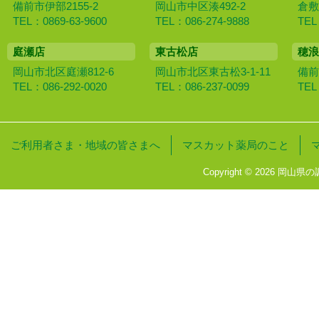
備前市伊部2155-2
岡山市中区湊492-2
倉敷
TEL：0869-63-9600
TEL：086-274-9888
TEL
庭瀬店
東古松店
穂浪
岡山市北区庭瀬812-6
岡山市北区東古松3-1-11
備前
TEL：086-292-0020
TEL：086-237-0099
TEL
ご利用者さま・地域の皆さまへ
マスカット薬局のこと
Copyright © 2026 岡山県