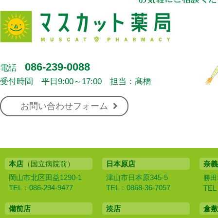
086-239-0088
電話
受付時間 平日9:00～17:00 担当：髙橋
お問い合わせフォーム
本店
（国立病院前）
日本原店
奈義
岡山市北区田益1290-1
津山市日本原345-5
勝田
TEL：086-294-9477
TEL：0868-36-7057
TEL
備前店
湊店
倉敷