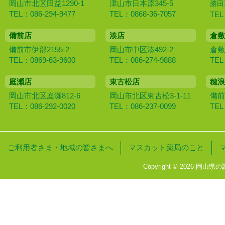
岡山市北区田益1290-1
津山市日本原345-5
勝田
TEL：086-294-9477
TEL：0868-36-7057
TEL
備前店
湊店
倉敷
備前市伊部2155-2
岡山市中区湊492-2
倉敷
TEL：0869-63-9600
TEL：086-274-9888
TEL
庭瀬店
東古松店
穂浪
岡山市北区庭瀬812-6
岡山市北区東古松3-1-11
備前
TEL：086-292-0020
TEL：086-237-0099
TEL
ご利用者さま・地域の皆さまへ
マスカット薬局のこと
Copyright © 2026 岡山県