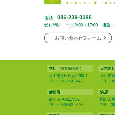
086-239-0088
電話
受付時間 平日9:00～17:00 担当
お問い合わせフォーム
本店
（国立病院前）
日本原
岡山市北区田益1290-1
津山市日本
TEL：086-294-9477
TEL：086
備前店
湊店
備前市伊部2155-2
岡山市中区
TEL：0869-63-9600
TEL：086