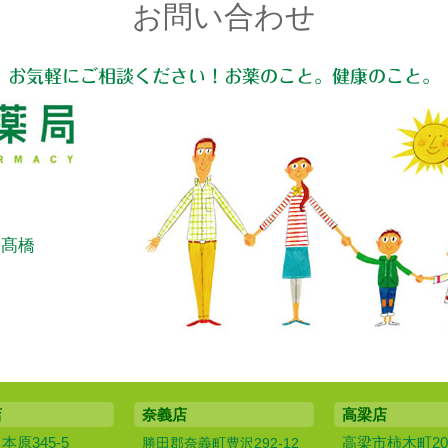
お問い合わせ
お気軽にご相談ください！お薬のこと。健康のこと。
：髙橋
店
奈義店
高梁店
原345-5
高梁市柿木町20
勝田郡奈義町豊沢292-12