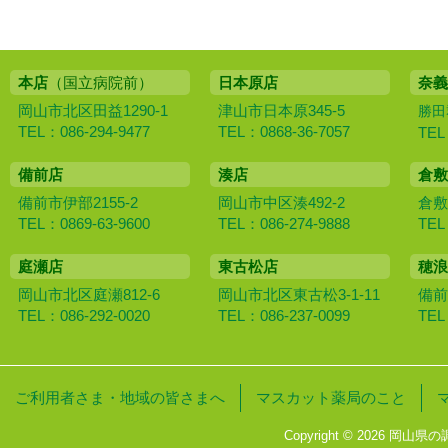
本店
（国立病院前）
日本原店
奈義
岡山市北区田益1290-1
津山市日本原345-5
勝田
TEL：086-294-9477
TEL：0868-36-7057
TEL
備前店
湊店
倉敷
備前市伊部2155-2
岡山市中区湊492-2
倉敷
TEL：0869-63-9600
TEL：086-274-9888
TEL
庭瀬店
東古松店
穂浪
岡山市北区庭瀬812-6
岡山市北区東古松3-1-11
備前
TEL：086-292-0020
TEL：086-237-0099
TEL
ご利用者さま・地域の皆さまへ
マスカット薬局のこと
Copyright © 2026 岡山県