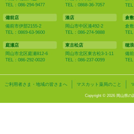
TEL：086-294-9477
TEL：0868-36-7057
TEL
備前店
湊店
倉敷
備前市伊部2155-2
岡山市中区湊492-2
倉敷
TEL：0869-63-9600
TEL：086-274-9888
TEL
庭瀬店
東古松店
穂浪
岡山市北区庭瀬812-6
岡山市北区東古松3-1-11
備前
TEL：086-292-0020
TEL：086-237-0099
TEL
ご利用者さま・地域の皆さまへ
マスカット薬局のこと
Copyright © 2026 岡山県