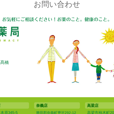
お問い合わせ
お気軽にご相談ください！お薬のこと。健康のこと。
：髙橋
店
奈義店
高梁店
原345-5
高梁市柿木町20
勝田郡奈義町豊沢292-12