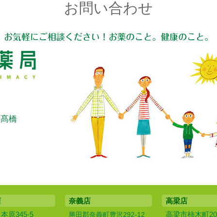
お問い合わせ
お気軽にご相談ください！お薬のこと。健康のこと。
：髙橋
店
奈義店
高梁店
原345-5
高梁市柿木町20
勝田郡奈義町豊沢292-12