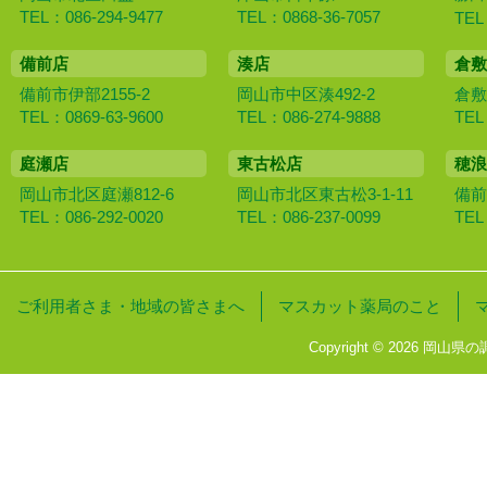
TEL：086-294-9477
TEL：0868-36-7057
TEL
備前店
湊店
倉敷
備前市伊部2155-2
岡山市中区湊492-2
倉敷
TEL：0869-63-9600
TEL：086-274-9888
TEL
庭瀬店
東古松店
穂浪
岡山市北区庭瀬812-6
岡山市北区東古松3-1-11
備前
TEL：086-292-0020
TEL：086-237-0099
TEL
ご利用者さま・地域の皆さまへ
マスカット薬局のこと
Copyright © 2026 岡山県