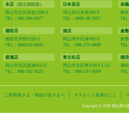
本店
（国立病院前）
日本原店
奈義
岡山市北区田益1290-1
津山市日本原345-5
勝田
TEL：086-294-9477
TEL：0868-36-7057
TEL
備前店
湊店
倉敷
備前市伊部2155-2
岡山市中区湊492-2
倉敷
TEL：0869-63-9600
TEL：086-274-9888
TEL
庭瀬店
東古松店
穂浪
岡山市北区庭瀬812-6
岡山市北区東古松3-1-11
備前
TEL：086-292-0020
TEL：086-237-0099
TEL
ご利用者さま・地域の皆さまへ
マスカット薬局のこと
Copyright © 2026 岡山県