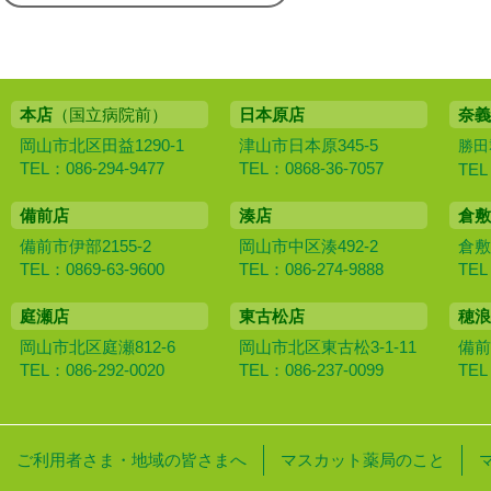
本店
（国立病院前）
日本原店
奈義
岡山市北区田益1290-1
津山市日本原345-5
勝田
TEL：086-294-9477
TEL：0868-36-7057
TEL
備前店
湊店
倉敷
備前市伊部2155-2
岡山市中区湊492-2
倉敷
TEL：0869-63-9600
TEL：086-274-9888
TEL
庭瀬店
東古松店
穂浪
岡山市北区庭瀬812-6
岡山市北区東古松3-1-11
備前
TEL：086-292-0020
TEL：086-237-0099
TEL
ご利用者さま・地域の皆さまへ
マスカット薬局のこと