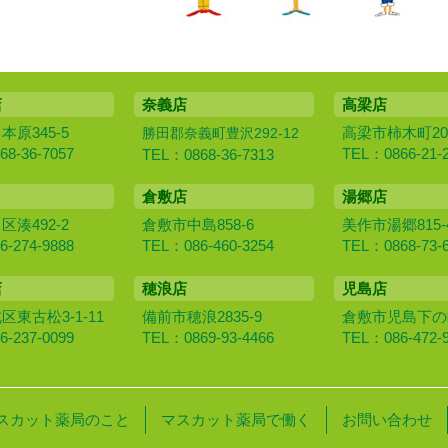
店
奈義店
高梁店
原345-5
高梁市柿木町20
勝田郡奈義町豊沢292-12
8-36-7057
TEL：0866-21-
TEL：0868-36-7313
倉敷店
湯郷店
湊492-2
倉敷市中島858-6
美作市湯郷815-
-274-9888
TEL：086-460-3254
TEL：0868-73-
店
穂浪店
児島店
東古松3-1-11
備前市穂浪2835-9
倉敷市児島下の町1
-237-0099
TEL：0869-93-4466
TEL：086-472-
スカット薬局のこと
マスカット薬局で働く
お問い合わせ