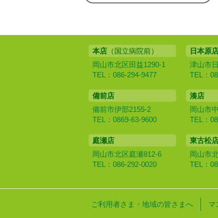
本店
（国立病院前）
日本原
岡山市北区田益1290-1
津山市日本
TEL：086-294-9477
TEL：086
備前店
湊店
備前市伊部2155-2
岡山市中区
TEL：0869-63-9600
TEL：086
庭瀬店
東古松
岡山市北区庭瀬812-6
岡山市北区
TEL：086-292-0020
TEL：086
ご利用者さま・地域の皆さまへ
マ