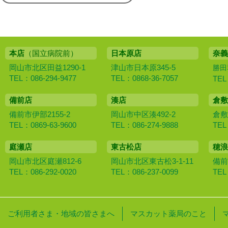
本店
（国立病院前）
日本原店
奈義
岡山市北区田益1290-1
津山市日本原345-5
勝田
TEL：086-294-9477
TEL：0868-36-7057
TEL
備前店
湊店
倉敷
備前市伊部2155-2
岡山市中区湊492-2
倉敷
TEL：0869-63-9600
TEL：086-274-9888
TEL
庭瀬店
東古松店
穂浪
岡山市北区庭瀬812-6
岡山市北区東古松3-1-11
備前
TEL：086-292-0020
TEL：086-237-0099
TEL
ご利用者さま・地域の皆さまへ
マスカット薬局のこと