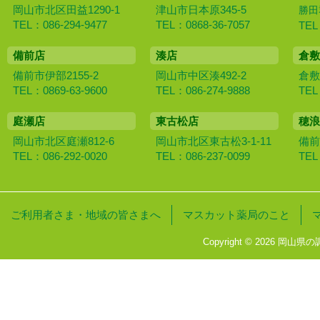
岡山市北区田益1290-1
津山市日本原345-5
勝田
TEL：086-294-9477
TEL：0868-36-7057
TEL
備前店
湊店
倉敷
備前市伊部2155-2
岡山市中区湊492-2
倉敷
TEL：0869-63-9600
TEL：086-274-9888
TEL
庭瀬店
東古松店
穂浪
岡山市北区庭瀬812-6
岡山市北区東古松3-1-11
備前
TEL：086-292-0020
TEL：086-237-0099
TEL
ご利用者さま・地域の皆さまへ
マスカット薬局のこと
Copyright © 2026 岡山県