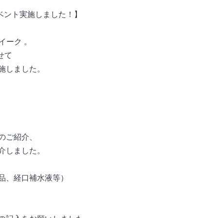
ベント実施しました！】
イーク 。
せて
施しました。
。
のご紹介、
介しました。
品、経口補水液等）