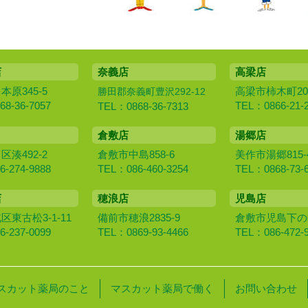
店
奈義店
高梁店
原345-5
高梁市柿木町20
勝田郡奈義町豊沢292-12
8-36-7057
TEL：0866-21-
TEL：0868-36-7313
倉敷店
湯郷店
湊492-2
倉敷市中島858-6
美作市湯郷815-
-274-9888
TEL：086-460-3254
TEL：0868-73-
店
穂浪店
児島店
東古松3-1-11
備前市穂浪2835-9
倉敷市児島下の町1
-237-0099
TEL：0869-93-4466
TEL：086-472-
スカット薬局のこと
マスカット薬局で働く
お問い合わせ