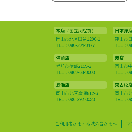
本店
（国立病院前）
日本原
岡山市北区田益1290-1
津山市日本
TEL：086-294-9477
TEL：086
備前店
湊店
備前市伊部2155-2
岡山市中区
TEL：0869-63-9600
TEL：086
庭瀬店
東古松
岡山市北区庭瀬812-6
岡山市北区
TEL：086-292-0020
TEL：086
ご利用者さま・地域の皆さまへ
マ