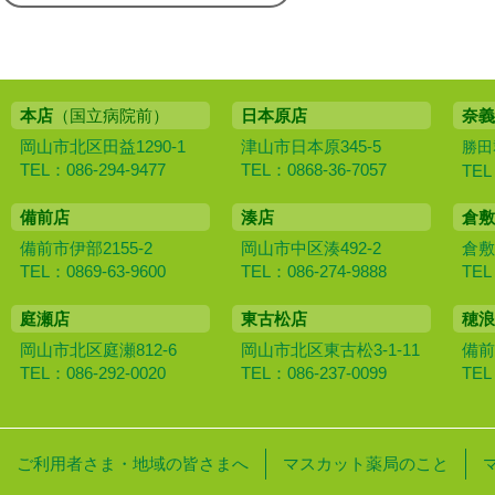
本店
（国立病院前）
日本原店
奈義
岡山市北区田益1290-1
津山市日本原345-5
勝田
TEL：086-294-9477
TEL：0868-36-7057
TEL
備前店
湊店
倉敷
備前市伊部2155-2
岡山市中区湊492-2
倉敷
TEL：0869-63-9600
TEL：086-274-9888
TEL
庭瀬店
東古松店
穂浪
岡山市北区庭瀬812-6
岡山市北区東古松3-1-11
備前
TEL：086-292-0020
TEL：086-237-0099
TEL
ご利用者さま・地域の皆さまへ
マスカット薬局のこと