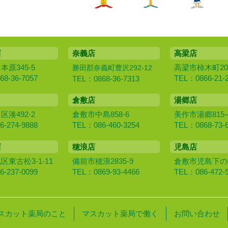
店
奈義店
高梁店
原345-5
高梁市柿木町20
勝田郡奈義町豊沢292-12
8-36-7057
TEL：0866-21-
TEL：0868-36-7313
倉敷店
湯郷店
湊492-2
倉敷市中島858-6
美作市湯郷815-
-274-9888
TEL：086-460-3254
TEL：0868-73-
店
穂浪店
児島店
東古松3-1-11
備前市穂浪2835-9
倉敷市児島下の町1
-237-0099
TEL：0869-93-4466
TEL：086-472-
スカット薬局のこと
マスカット薬局で働く
お問い合わせ