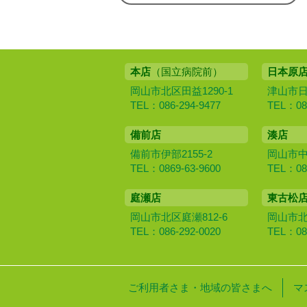
本店
（国立病院前）
日本原
岡山市北区田益1290-1
津山市日本
TEL：086-294-9477
TEL：086
備前店
湊店
備前市伊部2155-2
岡山市中区
TEL：0869-63-9600
TEL：086
庭瀬店
東古松
岡山市北区庭瀬812-6
岡山市北区
TEL：086-292-0020
TEL：086
ご利用者さま・地域の皆さまへ
マ