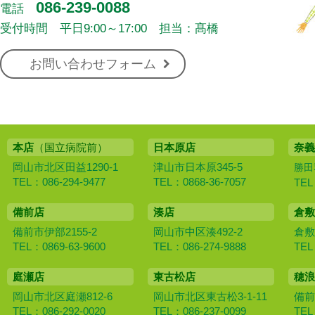
086-239-0088
電話
受付時間 平日9:00～17:00 担当：髙橋
お問い合わせフォーム
本店
（国立病院前）
日本原店
奈義
岡山市北区田益1290-1
津山市日本原345-5
勝田
TEL：086-294-9477
TEL：0868-36-7057
TEL
備前店
湊店
倉敷
備前市伊部2155-2
岡山市中区湊492-2
倉敷
TEL：0869-63-9600
TEL：086-274-9888
TEL
庭瀬店
東古松店
穂浪
岡山市北区庭瀬812-6
岡山市北区東古松3-1-11
備前
TEL：086-292-0020
TEL：086-237-0099
TEL