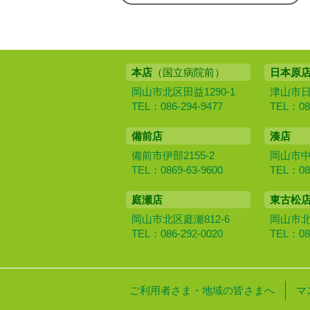
本店
（国立病院前）
日本原
岡山市北区田益1290-1
津山市日本
TEL：086-294-9477
TEL：086
備前店
湊店
備前市伊部2155-2
岡山市中区
TEL：0869-63-9600
TEL：086
庭瀬店
東古松
岡山市北区庭瀬812-6
岡山市北区
TEL：086-292-0020
TEL：086
ご利用者さま・地域の皆さまへ
マ