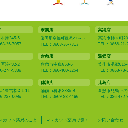
店
奈義店
高梁店
原345-5
高梁市柿木町20
勝田郡奈義町豊沢292-12
8-36-7057
TEL：0866-21-
TEL：0868-36-7313
倉敷店
湯郷店
湊492-2
倉敷市中島858-6
美作市湯郷815-
-274-9888
TEL：086-460-3254
TEL：0868-73-
店
穂浪店
児島店
東古松3-1-11
備前市穂浪2835-9
倉敷市児島下の町1
-237-0099
TEL：0869-93-4466
TEL：086-472-
スカット薬局のこと
マスカット薬局で働く
お問い合わせ