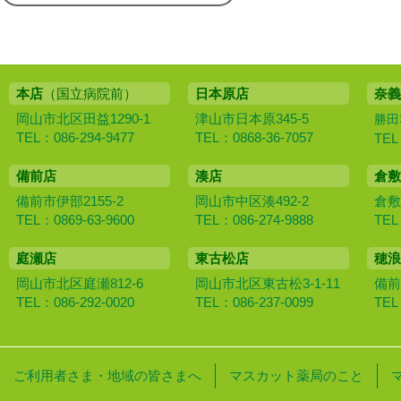
本店
（国立病院前）
日本原店
奈義
岡山市北区田益1290-1
津山市日本原345-5
勝田
TEL：086-294-9477
TEL：0868-36-7057
TEL
備前店
湊店
倉敷
備前市伊部2155-2
岡山市中区湊492-2
倉敷
TEL：0869-63-9600
TEL：086-274-9888
TEL
庭瀬店
東古松店
穂浪
岡山市北区庭瀬812-6
岡山市北区東古松3-1-11
備前
TEL：086-292-0020
TEL：086-237-0099
TEL
ご利用者さま・地域の皆さまへ
マスカット薬局のこと