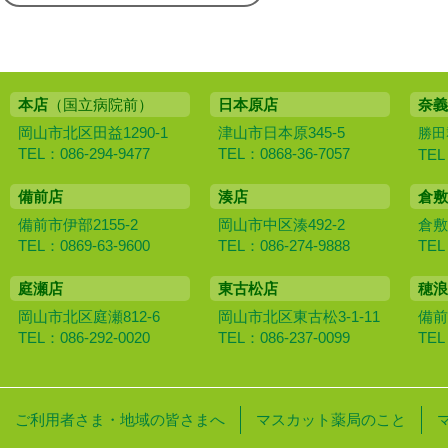
本店
（国立病院前）
日本原店
奈義
岡山市北区田益1290-1
津山市日本原345-5
勝田
TEL：086-294-9477
TEL：0868-36-7057
TEL
備前店
湊店
倉敷
備前市伊部2155-2
岡山市中区湊492-2
倉敷
TEL：0869-63-9600
TEL：086-274-9888
TEL
庭瀬店
東古松店
穂浪
岡山市北区庭瀬812-6
岡山市北区東古松3-1-11
備前
TEL：086-292-0020
TEL：086-237-0099
TEL
ご利用者さま・地域の皆さまへ
マスカット薬局のこと