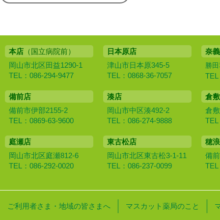
本店
（国立病院前）
日本原店
奈義
岡山市北区田益1290-1
津山市日本原345-5
勝田
TEL：086-294-9477
TEL：0868-36-7057
TEL
備前店
湊店
倉敷
備前市伊部2155-2
岡山市中区湊492-2
倉敷
TEL：0869-63-9600
TEL：086-274-9888
TEL
庭瀬店
東古松店
穂浪
岡山市北区庭瀬812-6
岡山市北区東古松3-1-11
備前
TEL：086-292-0020
TEL：086-237-0099
TEL
ご利用者さま・地域の皆さまへ
マスカット薬局のこと