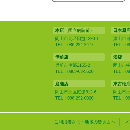
本店
（国立病院前）
日本原
岡山市北区田益1290-1
津山市日本
TEL：086-294-9477
TEL：086
備前店
湊店
備前市伊部2155-2
岡山市中区
TEL：0869-63-9600
TEL：086
庭瀬店
東古松
岡山市北区庭瀬812-6
岡山市北区
TEL：086-292-0020
TEL：086
ご利用者さま・地域の皆さまへ
マ