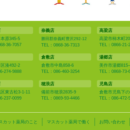
店
奈義店
高梁店
原345-5
高梁市柿木町20
勝田郡奈義町豊沢292-12
8-36-7057
TEL：0866-21-
TEL：0868-36-7313
倉敷店
湯郷店
湊492-2
倉敷市中島858-6
美作市湯郷815-
-274-9888
TEL：086-460-3254
TEL：0868-73-
店
穂浪店
児島店
東古松3-1-11
備前市穂浪2835-9
倉敷市児島下の町1
-237-0099
TEL：0869-93-4466
TEL：086-472-
スカット薬局のこと
マスカット薬局で働く
お問い合わせ