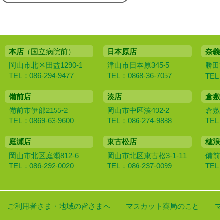
本店
（国立病院前）
日本原店
奈義
岡山市北区田益1290-1
津山市日本原345-5
勝田
TEL：086-294-9477
TEL：0868-36-7057
TEL
備前店
湊店
倉敷
備前市伊部2155-2
岡山市中区湊492-2
倉敷
TEL：0869-63-9600
TEL：086-274-9888
TEL
庭瀬店
東古松店
穂浪
岡山市北区庭瀬812-6
岡山市北区東古松3-1-11
備前
TEL：086-292-0020
TEL：086-237-0099
TEL
ご利用者さま・地域の皆さまへ
マスカット薬局のこと