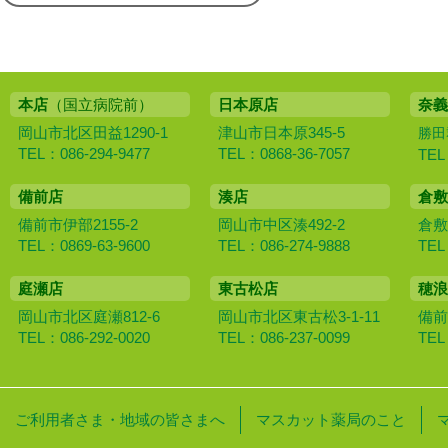
本店
（国立病院前）
日本原店
奈義
岡山市北区田益1290-1
津山市日本原345-5
勝田
TEL：086-294-9477
TEL：0868-36-7057
TEL
備前店
湊店
倉敷
備前市伊部2155-2
岡山市中区湊492-2
倉敷
TEL：0869-63-9600
TEL：086-274-9888
TEL
庭瀬店
東古松店
穂浪
岡山市北区庭瀬812-6
岡山市北区東古松3-1-11
備前
TEL：086-292-0020
TEL：086-237-0099
TEL
ご利用者さま・地域の皆さまへ
マスカット薬局のこと