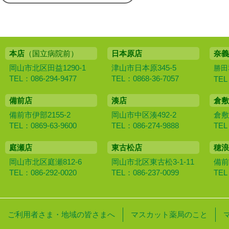
本店
（国立病院前）
日本原店
奈義
岡山市北区田益1290-1
津山市日本原345-5
勝田
TEL：086-294-9477
TEL：0868-36-7057
TEL
備前店
湊店
倉敷
備前市伊部2155-2
岡山市中区湊492-2
倉敷
TEL：0869-63-9600
TEL：086-274-9888
TEL
庭瀬店
東古松店
穂浪
岡山市北区庭瀬812-6
岡山市北区東古松3-1-11
備前
TEL：086-292-0020
TEL：086-237-0099
TEL
ご利用者さま・地域の皆さまへ
マスカット薬局のこと