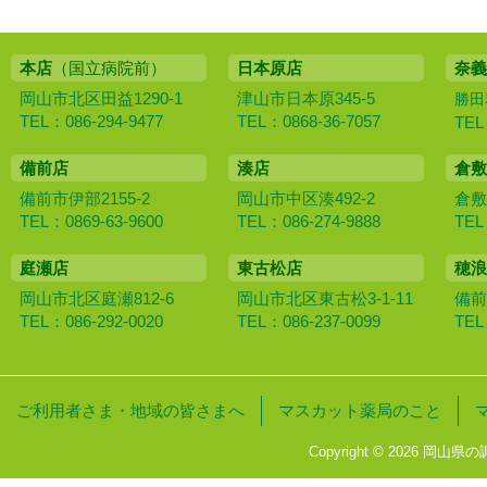
本店
（国立病院前）
日本原店
奈義
岡山市北区田益1290-1
津山市日本原345-5
勝田
TEL：086-294-9477
TEL：0868-36-7057
TEL
備前店
湊店
倉敷
備前市伊部2155-2
岡山市中区湊492-2
倉敷
TEL：0869-63-9600
TEL：086-274-9888
TEL
庭瀬店
東古松店
穂浪
岡山市北区庭瀬812-6
岡山市北区東古松3-1-11
備前
TEL：086-292-0020
TEL：086-237-0099
TEL
ご利用者さま・地域の皆さまへ
マスカット薬局のこと
Copyright © 2026 岡山県