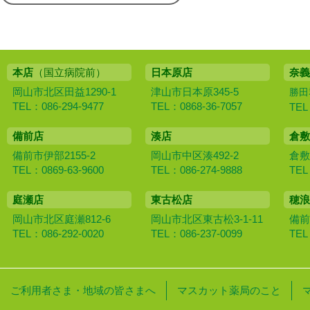
本店
（国立病院前）
日本原店
奈義
岡山市北区田益1290-1
津山市日本原345-5
勝田
TEL：086-294-9477
TEL：0868-36-7057
TEL
備前店
湊店
倉敷
備前市伊部2155-2
岡山市中区湊492-2
倉敷
TEL：0869-63-9600
TEL：086-274-9888
TEL
庭瀬店
東古松店
穂浪
岡山市北区庭瀬812-6
岡山市北区東古松3-1-11
備前
TEL：086-292-0020
TEL：086-237-0099
TEL
ご利用者さま・地域の皆さまへ
マスカット薬局のこと