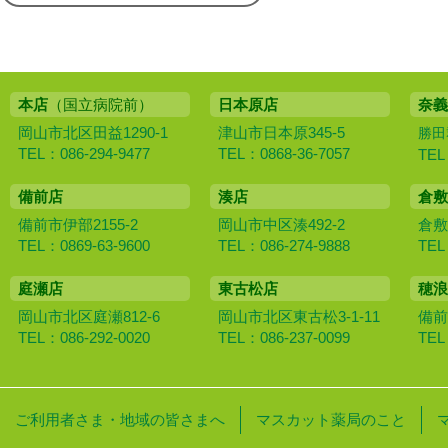
本店
（国立病院前）
日本原店
奈義
岡山市北区田益1290-1
津山市日本原345-5
勝田
TEL：086-294-9477
TEL：0868-36-7057
TEL
備前店
湊店
倉敷
備前市伊部2155-2
岡山市中区湊492-2
倉敷
TEL：0869-63-9600
TEL：086-274-9888
TEL
庭瀬店
東古松店
穂浪
岡山市北区庭瀬812-6
岡山市北区東古松3-1-11
備前
TEL：086-292-0020
TEL：086-237-0099
TEL
ご利用者さま・地域の皆さまへ
マスカット薬局のこと