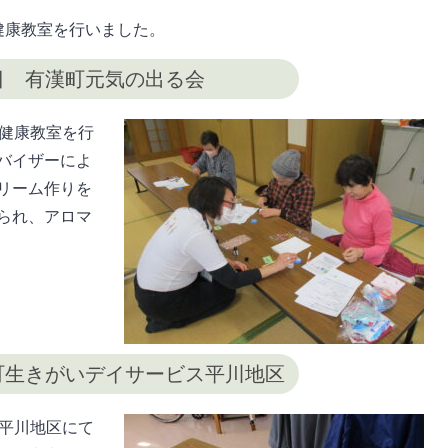
健康教室を行いました。
日 有漢町元気の出る会
張健康教室を行
バイザーによ
リーム作りを
られ、アロマ
町生きがいデイサービス平川地区
ス平川地区にて