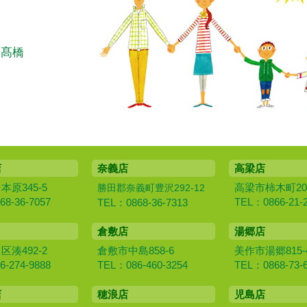
：髙橋
店
奈義店
高梁店
原345-5
高梁市柿木町20
勝田郡奈義町豊沢292-12
8-36-7057
TEL：0866-21-
TEL：0868-36-7313
倉敷店
湯郷店
湊492-2
倉敷市中島858-6
美作市湯郷815-
-274-9888
TEL：086-460-3254
TEL：0868-73-
店
穂浪店
児島店