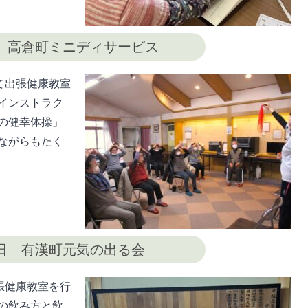
日 高倉町ミニディサービス
て出張健康教室
インストラク
の健幸体操」
ながらもたく
6日 有漢町元気の出る会
張健康教室を行
の飲み方と飲