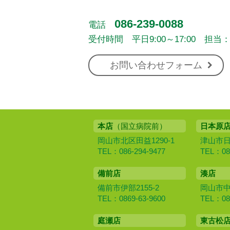
086-239-0088
電話
受付時間 平日9:00～17:00 担当
お問い合わせフォーム
本店
（国立病院前）
日本原
岡山市北区田益1290-1
津山市日本
TEL：086-294-9477
TEL：086
備前店
湊店
備前市伊部2155-2
岡山市中区
TEL：0869-63-9600
TEL：086
庭瀬店
東古松