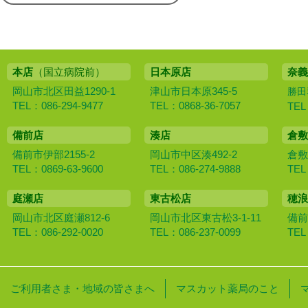
本店
（国立病院前）
日本原店
奈義
岡山市北区田益1290-1
津山市日本原345-5
勝田
TEL：086-294-9477
TEL：0868-36-7057
TEL
備前店
湊店
倉敷
備前市伊部2155-2
岡山市中区湊492-2
倉敷
TEL：0869-63-9600
TEL：086-274-9888
TEL
庭瀬店
東古松店
穂浪
岡山市北区庭瀬812-6
岡山市北区東古松3-1-11
備前
TEL：086-292-0020
TEL：086-237-0099
TEL
ご利用者さま・地域の皆さまへ
マスカット薬局のこと