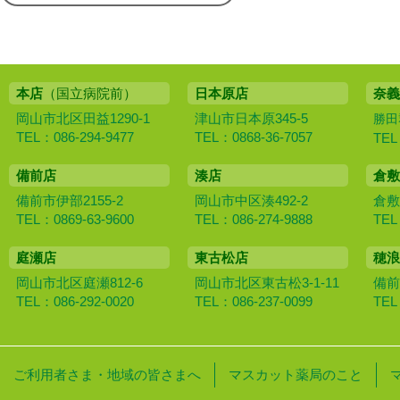
本店
（国立病院前）
日本原店
奈義
岡山市北区田益1290-1
津山市日本原345-5
勝田
TEL：086-294-9477
TEL：0868-36-7057
TEL
備前店
湊店
倉敷
備前市伊部2155-2
岡山市中区湊492-2
倉敷
TEL：0869-63-9600
TEL：086-274-9888
TEL
庭瀬店
東古松店
穂浪
岡山市北区庭瀬812-6
岡山市北区東古松3-1-11
備前
TEL：086-292-0020
TEL：086-237-0099
TEL
ご利用者さま・地域の皆さまへ
マスカット薬局のこと