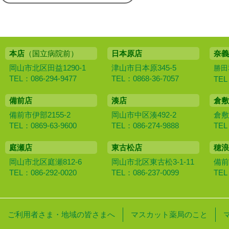
本店
（国立病院前）
日本原店
奈義
岡山市北区田益1290-1
津山市日本原345-5
勝田
TEL：086-294-9477
TEL：0868-36-7057
TEL
備前店
湊店
倉敷
備前市伊部2155-2
岡山市中区湊492-2
倉敷
TEL：0869-63-9600
TEL：086-274-9888
TEL
庭瀬店
東古松店
穂浪
岡山市北区庭瀬812-6
岡山市北区東古松3-1-11
備前
TEL：086-292-0020
TEL：086-237-0099
TEL
ご利用者さま・地域の皆さまへ
マスカット薬局のこと